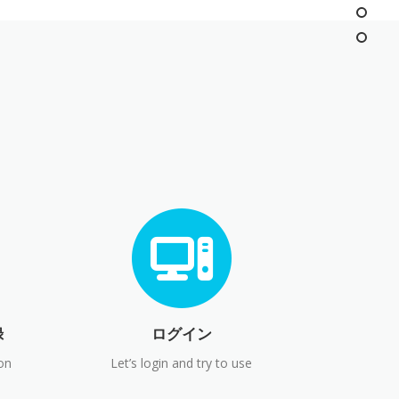
録
ログイン
on
Let’s login and try to use