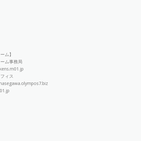
ーム】
ォーム事務局
.m01.jp
フィス
wa.olympos7.biz
.jp