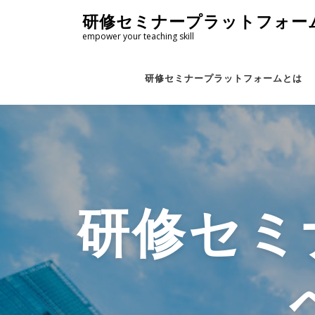
コ
研修セミナープラットフォー
ン
empower your teaching skill
テ
ン
ツ
研修セミナープラットフォームとは
へ
ス
キ
ッ
プ
研修セミ